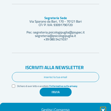
Segreteria Sede
Via Sparano da Bari, 170 - 70121 Bari
CF/ P. IVA: 93091790720
Pec: segreteria.psicologipuglia@psypec.it
segreteria@psicologipuglia.it
+39 080.5421037
ISCRIVITI ALLA NEWSLETTER
Dichiaro di aver letto e accettato
l'informativa sulla privacy
INVIA
Gestisci Consenso