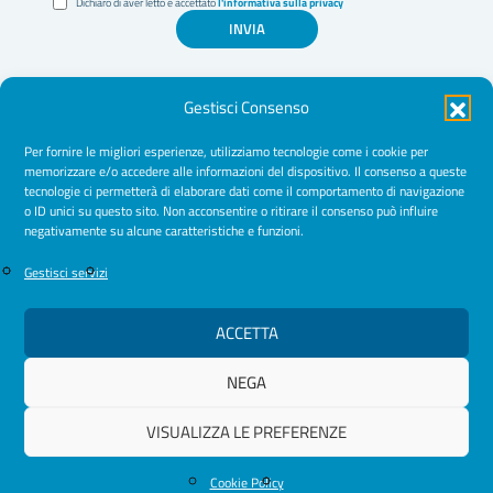
Dichiaro di aver letto e accettato
l'informativa sulla privacy
INVIA
Gestisci Consenso
Per fornire le migliori esperienze, utilizziamo tecnologie come i cookie per
memorizzare e/o accedere alle informazioni del dispositivo. Il consenso a queste
tecnologie ci permetterà di elaborare dati come il comportamento di navigazione
Amministrazione Trasparente
o ID unici su questo sito. Non acconsentire o ritirare il consenso può influire
negativamente su alcune caratteristiche e funzioni.
Normative
Cookie Policy
Gestisci servizi
Privacy Policy
ACCETTA
NEGA
© 2026 Ordine Psicologhe e Psicologi Puglia
VISUALIZZA LE PREFERENZE
Cookie Policy