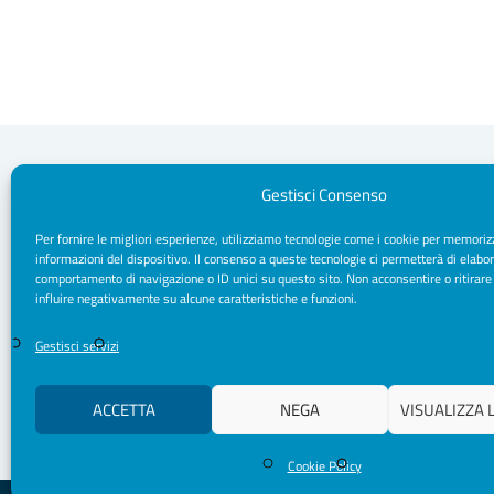
Gestisci Consenso
Per fornire le migliori esperienze, utilizziamo tecnologie come i cookie per memoriz
Segreteria Sede
informazioni del dispositivo. Il consenso a queste tecnologie ci permetterà di elabor
Via Sparano da Bari, 170 - 70121 Bari
comportamento di navigazione o ID unici su questo sito. Non acconsentire o ritirare
CF/ P. IVA: 93091790720
influire negativamente su alcune caratteristiche e funzioni.
Pec: segreteria.psicologipuglia@psypec.it
segreteria@psicologipuglia.it
Gestisci servizi
+39 080.5421037
ACCETTA
NEGA
VISUALIZZA 
Cookie Policy