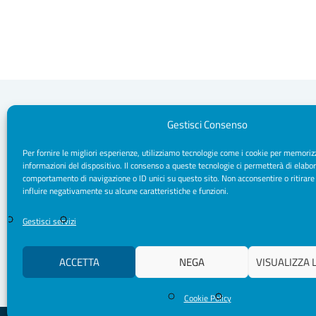
Gestisci Consenso
Per fornire le migliori esperienze, utilizziamo tecnologie come i cookie per memoriz
Segreteria Sede
informazioni del dispositivo. Il consenso a queste tecnologie ci permetterà di elabor
Via Sparano da Bari, 170 - 70121 Bari
comportamento di navigazione o ID unici su questo sito. Non acconsentire o ritirare
CF/ P. IVA: 93091790720
influire negativamente su alcune caratteristiche e funzioni.
Pec: segreteria.psicologipuglia@psypec.it
segreteria@psicologipuglia.it
Gestisci servizi
+39 080.5421037
ACCETTA
NEGA
VISUALIZZA 
Cookie Policy