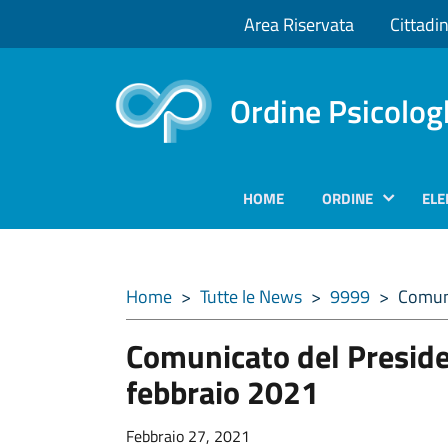
Area Riservata
Cittadin
Ordine Psicolog
HOME
ORDINE
ELE
Home
>
Tutte le News
>
9999
>
Comuni
Comunicato del Preside
febbraio 2021
Febbraio 27, 2021