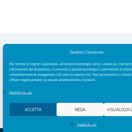
Gestisci Consenso
Per fornire le migliori esperienze, utilizziamo tecnologie come i cookie per memoriz
Segreteria Sede
informazioni del dispositivo. Il consenso a queste tecnologie ci permetterà di elabor
Via Sparano da Bari, 170 - 70121 Bari
comportamento di navigazione o ID unici su questo sito. Non acconsentire o ritirare
CF/ P. IVA: 93091790720
influire negativamente su alcune caratteristiche e funzioni.
Pec: segreteria.psicologipuglia@psypec.it
segreteria@psicologipuglia.it
Gestisci servizi
+39 080.5421037
ACCETTA
NEGA
VISUALIZZA 
Cookie Policy