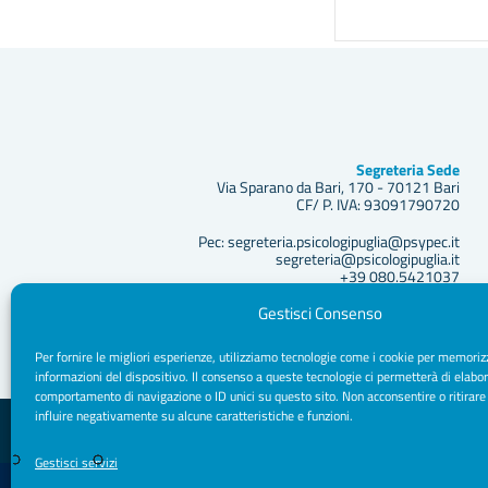
Segreteria Sede
Via Sparano da Bari, 170 - 70121 Bari
CF/ P. IVA: 93091790720
Pec: segreteria.psicologipuglia@psypec.it
segreteria@psicologipuglia.it
+39 080.5421037
Gestisci Consenso
Per fornire le migliori esperienze, utilizziamo tecnologie come i cookie per memoriz
informazioni del dispositivo. Il consenso a queste tecnologie ci permetterà di elabor
comportamento di navigazione o ID unici su questo sito. Non acconsentire o ritirare
influire negativamente su alcune caratteristiche e funzioni.
© 2026 Ordine Psicologhe e Psicologi Puglia
Gestisci servizi