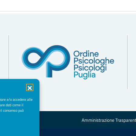
zare e/o accedere alle
are dati come il
 il consenso può
Amministrazione Trasparen