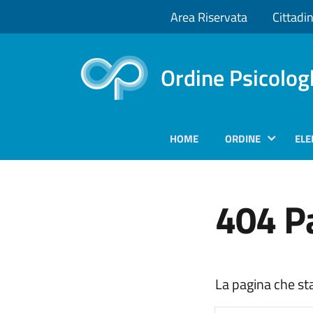
Area Riservata
Cittadin
Ordine Psicolog
HOME
ORDINE
ELE
404 P
La pagina che st