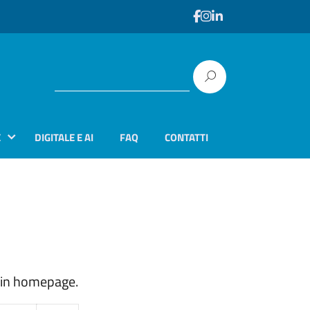
E
DIGITALE E AI
FAQ
CONTATTI
a in homepage.