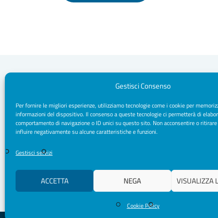
Gestisci Consenso
Per fornire le migliori esperienze, utilizziamo tecnologie come i cookie per memoriz
Segreteria Sede
informazioni del dispositivo. Il consenso a queste tecnologie ci permetterà di elabor
Via Sparano da Bari, 170 - 70121 Bari
comportamento di navigazione o ID unici su questo sito. Non acconsentire o ritirare
CF/ P. IVA: 93091790720
influire negativamente su alcune caratteristiche e funzioni.
Pec: segreteria.psicologipuglia@psypec.it
segreteria@psicologipuglia.it
Gestisci servizi
+39 080.5421037
ACCETTA
NEGA
VISUALIZZA 
Cookie Policy