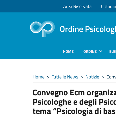
Area Riservata
Cittadin
Ordine Psicolog
HOME
ORDINE
ELE
Home
>
Tutte le News
>
Notizie
>
Conv
Convegno Ecm organizza
Psicologhe e degli Psico
tema “Psicologia di ba