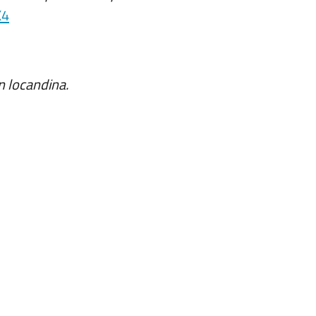
X4
in locandina.