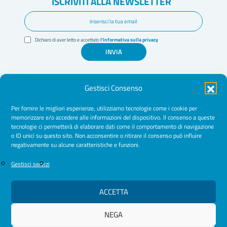
ISCRIVITI ALLA NEWSLETTER
Dichiaro di aver letto e accettato
l'informativa sulla privacy
INVIA
Gestisci Consenso
Per fornire le migliori esperienze, utilizziamo tecnologie come i cookie per
memorizzare e/o accedere alle informazioni del dispositivo. Il consenso a queste
tecnologie ci permetterà di elaborare dati come il comportamento di navigazione
Amministrazione Trasparente
o ID unici su questo sito. Non acconsentire o ritirare il consenso può influire
negativamente su alcune caratteristiche e funzioni.
Normative
Cookie Policy
Gestisci servizi
Privacy Policy
ACCETTA
NEGA
© 2026 Ordine Psicologhe e Psicologi Puglia