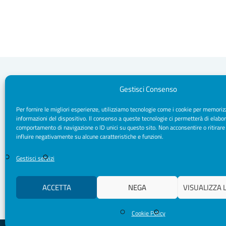
Gestisci Consenso
Per fornire le migliori esperienze, utilizziamo tecnologie come i cookie per memoriz
Segreteria Sede
informazioni del dispositivo. Il consenso a queste tecnologie ci permetterà di elabor
Via Sparano da Bari, 170 - 70121 Bari
comportamento di navigazione o ID unici su questo sito. Non acconsentire o ritirare
CF/ P. IVA: 93091790720
influire negativamente su alcune caratteristiche e funzioni.
Pec: segreteria.psicologipuglia@psypec.it
segreteria@psicologipuglia.it
Gestisci servizi
+39 080.5421037
ACCETTA
NEGA
VISUALIZZA 
Cookie Policy