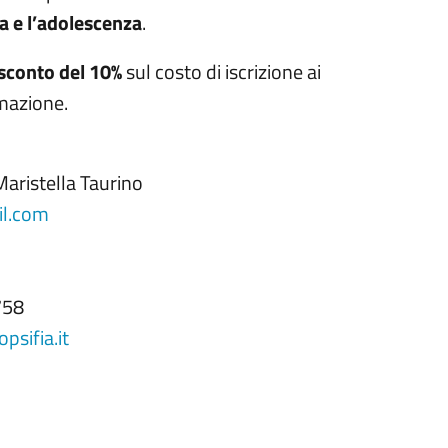
ia e l’adolescenza
.
sconto del 10%
sul costo di iscrizione ai
rmazione.
aristella Taurino
il.com
758
psifia.it