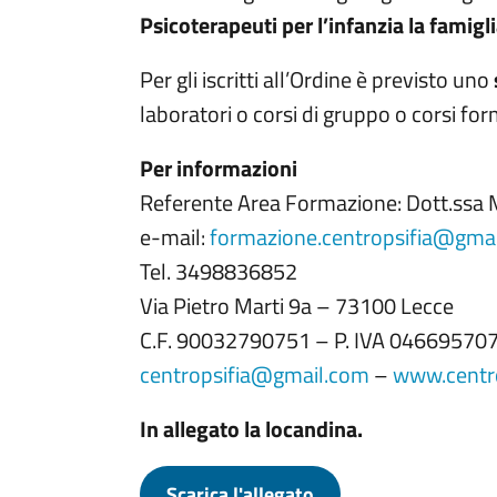
Psicoterapeuti per l’infanzia la famigl
Per gli iscritti all’Ordine è previsto uno
laboratori o corsi di gruppo o corsi fo
Per informazioni
Referente Area Formazione: Dott.ssa M
e-mail:
formazione.centropsifia@gma
Tel. 3498836852
Via Pietro Marti 9a – 73100 Lecce
C.F. 90032790751 – P. IVA 04669570
centropsifia@gmail.com
–
www.centro
In allegato la locandina.
Scarica l'allegato