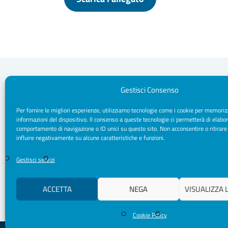
Gestisci Consenso
Per fornire le migliori esperienze, utilizziamo tecnologie come i cookie per memoriz
Segreteria Sede
informazioni del dispositivo. Il consenso a queste tecnologie ci permetterà di elabor
Via Sparano da Bari, 170 - 70121 Bari
comportamento di navigazione o ID unici su questo sito. Non acconsentire o ritirare
CF/ P. IVA: 93091790720
influire negativamente su alcune caratteristiche e funzioni.
Pec: segreteria.psicologipuglia@psypec.it
segreteria@psicologipuglia.it
Gestisci servizi
+39 080.5421037
ACCETTA
NEGA
VISUALIZZA 
Cookie Policy