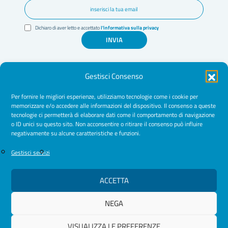
Dichiaro di aver letto e accettato
l'informativa sulla privacy
INVIA
Gestisci Consenso
Per fornire le migliori esperienze, utilizziamo tecnologie come i cookie per
memorizzare e/o accedere alle informazioni del dispositivo. Il consenso a queste
tecnologie ci permetterà di elaborare dati come il comportamento di navigazione
Amministrazione Trasparente
o ID unici su questo sito. Non acconsentire o ritirare il consenso può influire
negativamente su alcune caratteristiche e funzioni.
Normative
Cookie Policy
Gestisci servizi
Privacy Policy
ACCETTA
NEGA
© 2026 Ordine Psicologhe e Psicologi Puglia
VISUALIZZA LE PREFERENZE