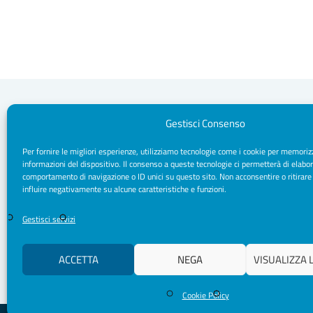
Gestisci Consenso
Per fornire le migliori esperienze, utilizziamo tecnologie come i cookie per memoriz
Segreteria Sede
informazioni del dispositivo. Il consenso a queste tecnologie ci permetterà di elabor
Via Sparano da Bari, 170 - 70121 Bari
comportamento di navigazione o ID unici su questo sito. Non acconsentire o ritirare
CF/ P. IVA: 93091790720
influire negativamente su alcune caratteristiche e funzioni.
Pec: segreteria.psicologipuglia@psypec.it
segreteria@psicologipuglia.it
Gestisci servizi
+39 080.5421037
ACCETTA
NEGA
VISUALIZZA 
Cookie Policy