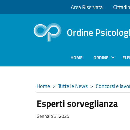
Area Riservata
Cittadin
Ordine Psicolog
HOME
ORDINE
ELE
Home
>
Tutte le News
>
Concorsi e lavo
Esperti sorveglianza
Gennaio 3, 2025