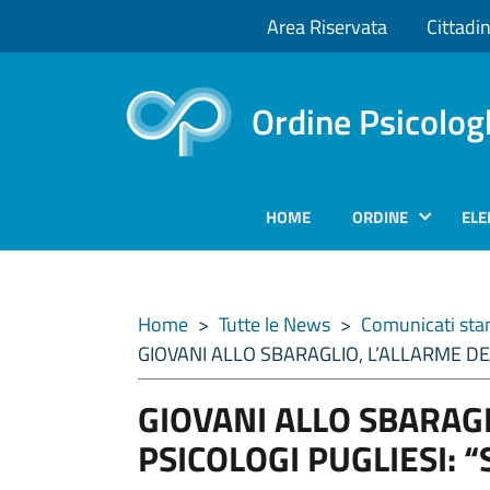
Area Riservata
Cittadin
Ordine Psicolog
HOME
ORDINE
ELE
Home
>
Tutte le News
>
Comunicati st
GIOVANI ALLO SBARAGLIO, L’ALLARME DEG
GIOVANI ALLO SBARAGL
PSICOLOGI PUGLIESI: 