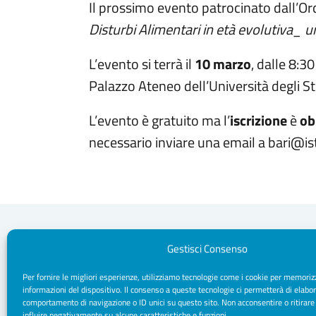
Il prossimo evento patrocinato dall’Or
Disturbi Alimentari in età evolutiva_ u
L’evento si terrà il
10 marzo
, dalle 8:30
Palazzo Ateneo dell’Università degli S
L’evento è gratuito ma l’
iscrizione
è
ob
necessario inviare una email a bari@is
Gestisci Consenso
Per fornire le migliori esperienze, utilizziamo tecnologie come i cookie per memoriz
Segreteria Sede
informazioni del dispositivo. Il consenso a queste tecnologie ci permetterà di elabor
Via Sparano da Bari, 170 - 70121 Bari
comportamento di navigazione o ID unici su questo sito. Non acconsentire o ritirare
CF/ P. IVA: 93091790720
influire negativamente su alcune caratteristiche e funzioni.