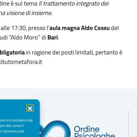
dine è sul tema
Il trattamento integrato dei
na visione di insieme
.
 alle 17:30, presso l’
aula magna Aldo Cossu
del
tudi “Aldo Moro” di
Bari
.
bligatoria
in ragione dei posti limitati, pertanto è
titutometafora.it
zare e/o accedere alle
are dati come il
 il consenso può