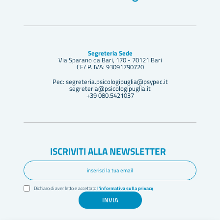
Segreteria Sede
Via Sparano da Bari, 170 - 70121 Bari
CF/ P. IVA: 93091790720
Pec: segreteria.psicologipuglia@psypec.it
segreteria@psicologipuglia.it
+39 080.5421037
ISCRIVITI ALLA NEWSLETTER
Dichiaro di aver letto e accettato
l'informativa sulla privacy
INVIA