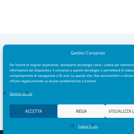
Gestisci Consenso
Per fornire le migliori esperienze, utilizziamo tecnologie come i cookie per memoriz
Segreteria Sede
informazioni del dispositivo. Il consenso a queste tecnologie ci permetterà di elabor
Via Sparano da Bari, 170 - 70121 Bari
comportamento di navigazione o ID unici su questo sito. Non acconsentire o ritirare
CF/ P. IVA: 93091790720
influire negativamente su alcune caratteristiche e funzioni.
Pec: segreteria.psicologipuglia@psypec.it
segreteria@psicologipuglia.it
Gestisci servizi
+39 080.5421037
ACCETTA
NEGA
VISUALIZZA 
Cookie Policy