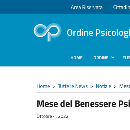
Area Riservata
Cittadin
Ordine Psicolog
HOME
ORDINE
ELE
Home
>
Tutte le News
>
Notizie
>
Mese
Mese del Benessere Ps
Ottobre 4, 2022