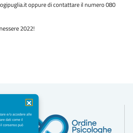
ipuglia.it oppure di contattare il numero 080
enessere 2022!
zare e/o accedere alle
are dati come il
 il consenso può