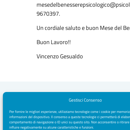
mesedelbenesserepsicologico@psicolog
9670397.
Un cordiale saluto e buon Mese del B
Buon Lavoro!!
Vincenzo Gesualdo
Gestisci Consenso
Per fornire le migliori esperienze, utilizziamo tecnologie come i cookie per memoriz
Segreteria Sede
informazioni del dispositivo. Il consenso a queste tecnologie ci permetterà di elabor
Via Sparano da Bari, 170 - 70121 Bari
comportamento di navigazione o ID unici su questo sito. Non acconsentire o ritirare
CF/ P. IVA: 93091790720
influire negativamente su alcune caratteristiche e funzioni.