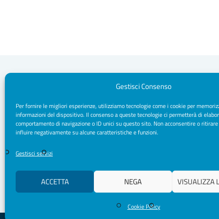
Gestisci Consenso
Per fornire le migliori esperienze, utilizziamo tecnologie come i cookie per memoriz
Segreteria Sede
informazioni del dispositivo. Il consenso a queste tecnologie ci permetterà di elabor
Via Sparano da Bari, 170 - 70121 Bari
comportamento di navigazione o ID unici su questo sito. Non acconsentire o ritirare
CF/ P. IVA: 93091790720
influire negativamente su alcune caratteristiche e funzioni.
Pec: segreteria.psicologipuglia@psypec.it
segreteria@psicologipuglia.it
Gestisci servizi
+39 080.5421037
ACCETTA
NEGA
VISUALIZZA 
Cookie Policy