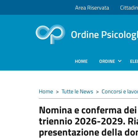
Area Riservata
Cittadin
Ordine Psicolog
HOME
ORDINE
ELE
Home
>
Tutte le News
>
Concorsi e lavo
Nomina e conferma dei g
triennio 2026-2029. Ria
presentazione della do