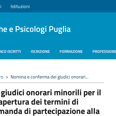
i
Istituzioni
he e Psicologi Puglia
NCO ISCRITTI
ISCRIZIONE
FORMAZIONE
PROFESSION
ro
>
Nomina e conferma dei giudici onorari...
iudici onorari minorili per il
pertura dei termini di
manda di partecipazione alla