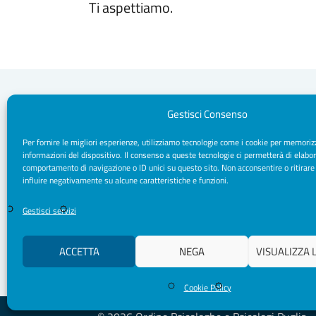
Ti aspettiamo.
Gestisci Consenso
Per fornire le migliori esperienze, utilizziamo tecnologie come i cookie per memoriz
Segreteria Sede
informazioni del dispositivo. Il consenso a queste tecnologie ci permetterà di elabor
Via Sparano da Bari, 170 - 70121 Bari
comportamento di navigazione o ID unici su questo sito. Non acconsentire o ritirare
CF/ P. IVA: 93091790720
influire negativamente su alcune caratteristiche e funzioni.
Pec: segreteria.psicologipuglia@psypec.it
segreteria@psicologipuglia.it
Gestisci servizi
+39 080.5421037
ACCETTA
NEGA
VISUALIZZA 
Cookie Policy