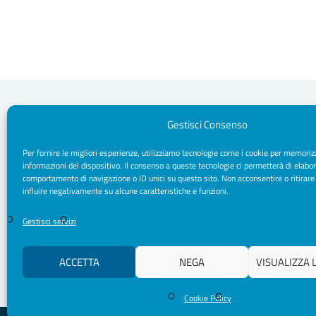
Gestisci Consenso
Per fornire le migliori esperienze, utilizziamo tecnologie come i cookie per memoriz
Segreteria Sede
informazioni del dispositivo. Il consenso a queste tecnologie ci permetterà di elabor
Via Sparano da Bari, 170 - 70121 Bari
comportamento di navigazione o ID unici su questo sito. Non acconsentire o ritirare
CF/ P. IVA: 93091790720
influire negativamente su alcune caratteristiche e funzioni.
Pec: segreteria.psicologipuglia@psypec.it
segreteria@psicologipuglia.it
Gestisci servizi
+39 080.5421037
ACCETTA
NEGA
VISUALIZZA 
Cookie Policy