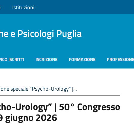
i
Istituzioni
he e Psicologi Puglia
NCO ISCRITTI
ISCRIZIONE
FORMAZIONE
PROFESSION
ione speciale “Psycho-Urology” |...
cho-Urology” | 50° Congresso
19 giugno 2026