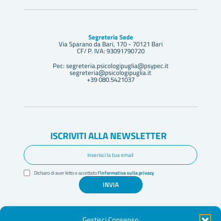
Segreteria Sede
Via Sparano da Bari, 170 - 70121 Bari
CF/ P. IVA: 93091790720
Pec: segreteria.psicologipuglia@psypec.it
segreteria@psicologipuglia.it
+39 080.5421037
ISCRIVITI ALLA NEWSLETTER
Dichiaro di aver letto e accettato
l'informativa sulla privacy
INVIA
Gestisci Consenso