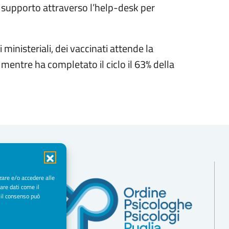
un supporto attraverso l’help-desk per
i ministeriali, dei vaccinati attende la
entre ha completato il ciclo il 63% della
zare e/o accedere alle
are dati come il
 il consenso può