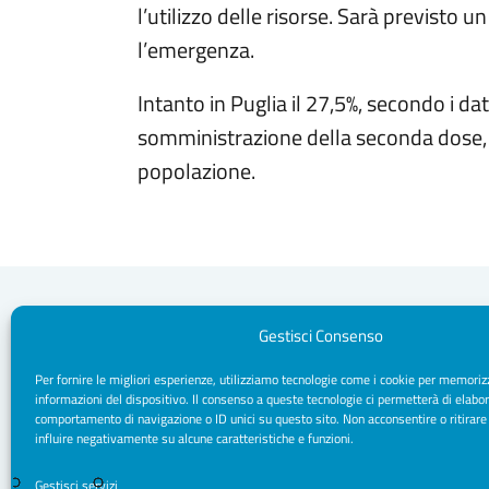
l’utilizzo delle risorse. Sarà previsto 
l’emergenza.
Intanto in Puglia il 27,5%, secondo i dat
somministrazione della seconda dose, m
popolazione.
Gestisci Consenso
Per fornire le migliori esperienze, utilizziamo tecnologie come i cookie per memoriz
Segreteria Sede
informazioni del dispositivo. Il consenso a queste tecnologie ci permetterà di elabor
Via Sparano da Bari, 170 - 70121 Bari
comportamento di navigazione o ID unici su questo sito. Non acconsentire o ritirare
CF/ P. IVA: 93091790720
influire negativamente su alcune caratteristiche e funzioni.
Pec: segreteria.psicologipuglia@psypec.it
segreteria@psicologipuglia.it
Gestisci servizi