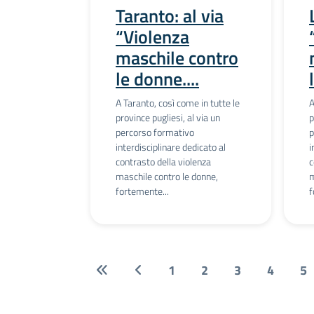
Taranto: al via
“Violenza
maschile contro
le donne....
A Taranto, così come in tutte le
A
province pugliesi, al via un
p
percorso formativo
p
interdisciplinare dedicato al
i
contrasto della violenza
c
maschile contro le donne,
m
fortemente...
f
1
2
3
4
5