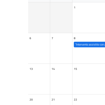
1
6
7
8
“Intervento assistito con 
13
14
15
20
21
22