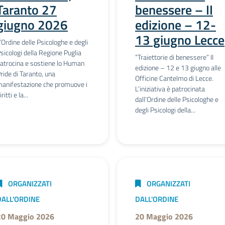
Taranto 27
benessere – II
giugno 2026
edizione – 12-
13 giugno Lecce
’Ordine delle Psicologhe e degli
sicologi della Regione Puglia
“Traiettorie di benessere” II
atrocina e sostiene lo Human
edizione – 12 e 13 giugno alle
ride di Taranto, una
Officine Cantelmo di Lecce.
anifestazione che promuove i
L’iniziativa è patrocinata
iritti e la...
dall’Ordine delle Psicologhe e
degli Psicologi della...
ORGANIZZATI
ORGANIZZATI
DALL'ORDINE
DALL'ORDINE
20 Maggio 2026
20 Maggio 2026