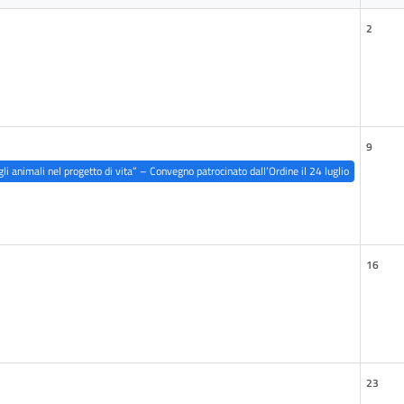
2
9
gli animali nel progetto di vita” – Convegno patrocinato dall’Ordine il 24 luglio
16
23