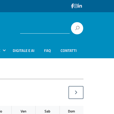
E
DIGITALE E AI
FAQ
CONTATTI
io
Ven
Sab
Dom